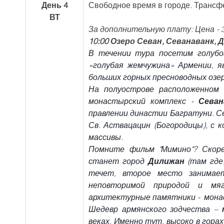
День 4
Свободное время в городе. Трансфе
ВТ
За дополнительную плату: Цена - 3
10:00 Озеро Севан, Севанаванк, 
В течении тура посетим голубог
«голубая жемчужина» Армении, я
больших горных пресноводных озер
На полуострове расположенном 
монастырский комплекс - 
Севан
правлении династии Багратуни. Се
Св. Аствацацин (Богородицы), с 
массивы.
Помните фильм "Мимино"? Скоре
станет город 
Дилижан
 (там где
течет, второе место занимает
неповторимой природой и мяг
архитектурные памятники -  монас
Шедевр армянского зодчества – 
веках, Именно тут, высоко в гора