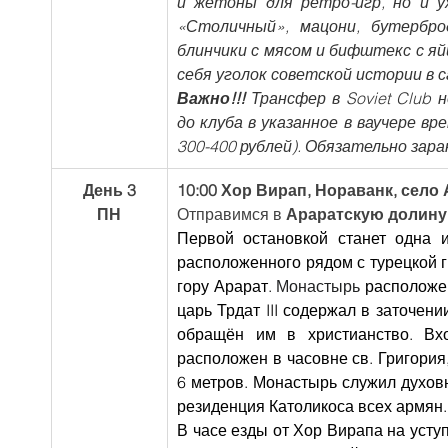
и жетоны для ретро-игр, но и у
«Столичный», мацони, бутербр
блинчики с мясом и бифштекс с яй
себя уголок советской истории в 
Важно!!!
 Трансфер в Soviet Club
до клуба в указанное в ваучере вр
300-400 рублей). Обязательно зар
День 3
10:00 Хор Вирап, Нораванк, село 
ПН
Отправимся в 
Араратскую долину
Первой остановкой станет одна 
расположенного рядом с турецкой 
гору Арарат. 
Монастырь 
расположен
царь Трдат III содержал в заточении
обращён им в христианство. Вх
расположен в часовне св. Григория
6 метров. Монастырь служил духов
резиденция Католикоса всех армян.
В часе езды от Хор Вирапа на усту