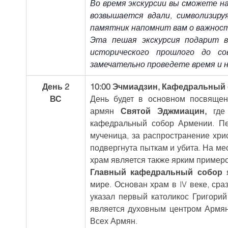
Во время экскурсии вы сможете н
возвышается вдали, символизиру
памятник напомнит вам о важност
Эта пешая экскурсия подарит 
исторического прошлого до со
замечательно проведете время и 
День 2
10:00 Эчмиадзин, Кафедральный с
ВС
День будет в основном посвящен 
армян 
Святой Эджмиацин, 
где
кафедральный собор Армении. Пе
мученица, за распространение хрис
подвергнута пыткам и убита. На мес
храм является также ярким пример
Главный кафедральный собор
 
мире. Основан храм в IV веке, сра
указал первый католикос Григори
является духовным центром Армянс
Всех Армян.