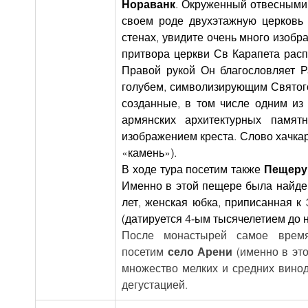
Нораванк
. Окруженный отвесными 
своем роде двухэтажную церковь 
стенах, увидите очень много изобр
притвора церкви Св Карапета рас
Правой рукой Он благословляет Р
голубем, символизирующим Святого
созданные, в том числе одним из
армянских архитектурных памят
изображением креста. Слово хачкар
«камень»).
В ходе тура посетим также 
Пещеру
Именно в этой пещере была найден
лет, женская юбка, приписанная к 
(датируется 4-ым тысячелетием до н.
После монастырей самое врем
посетим 
село Арени 
(именно в это
множество мелких и средних виноде
дегустацией.