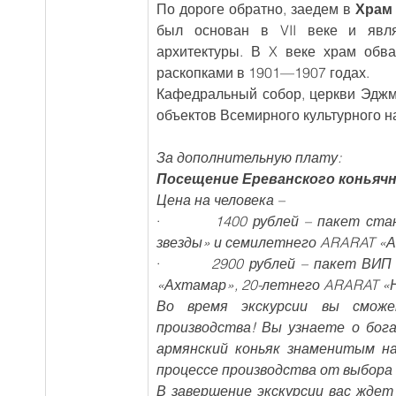
По дороге обратно, заедем в 
Храм
был основан в VII веке и явля
архитектуры. В X веке храм обва
раскопками в 1901—1907 годах.
Кафедральный собор, церкви Эджм
объектов Всемирного культурного н
За дополнительную плату:
Посещение Ереванского коньячног
Цена на человека –
·         
1400 рублей – пакет ста
звезды» и семилетнего ARARAT «Ан
·         
2900 рублей – пакет ВИП 
«Ахтамар», 20-летнего ARARAT «На
Во время экскурсии вы сможе
производства! Вы узнаете о бог
армянский коньяк знаменитым н
процессе производства от выбора 
В завершение экскурсии вас ждет