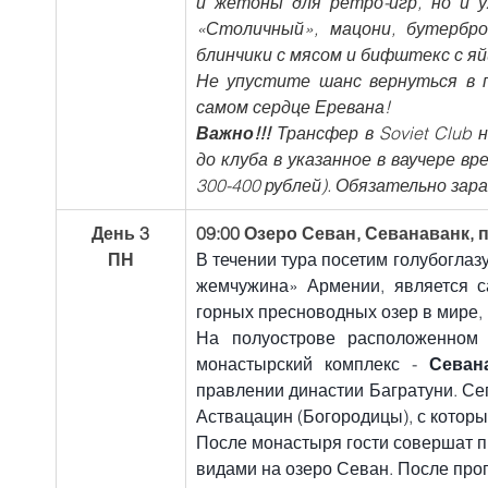
и жетоны для ретро-игр, но и у
«Столичный», мацони, бутербр
блинчики с мясом и бифштекс с яй
Не упустите шанс вернуться в п
самом сердце Еревана!
Важно!!!
 Трансфер в Soviet Club
до клуба в указанное в ваучере вр
300-400 рублей). Обязательно зар
День 3
09:00 Озеро Севан, Севанаванк, п
ПН
В течении тура посетим голубоглаз
жемчужина» Армении, является с
горных пресноводных озер в мире, 
На полуострове расположенном 
монастырский комплекс - 
Севан
правлении династии Багратуни. Сего
Аствацацин (Богородицы), с которы
После монастыря гости совершат пр
видами на озеро Севан. После прог