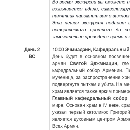
Во время экскурсии вы сможете н
возвышается вдали, символизиру
памятник напомнит вам о важнос
Эта пешая экскурсия подарит 
исторического прошлого до со
замечательно проведете время и 
День 2
10:00 Эчмиадзин, Кафедральный с
ВС
День будет в основном посвящен
армян 
Святой Эджмиацин, 
где
кафедральный собор Армении. Пе
мученица, за распространение хрис
подвергнута пыткам и убита. На мес
храм является также ярким пример
Главный кафедральный собор
 
мире. Основан храм в IV веке, сра
указал первый католикос Григори
является духовным центром Армян
Всех Армян.