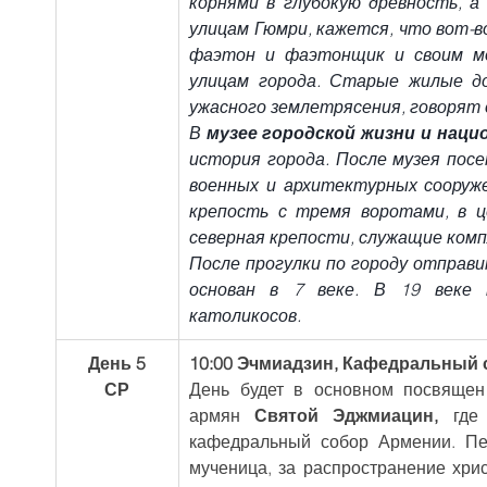
корнями в глубокую древность, а
улицам Гюмри, кажется, что вот-в
фаэтон и фаэтонщик и своим мо
улицам города. Старые жилые до
ужасного землетрясения, говорят 
В 
музее городской жизни и нац
история города. После музея пос
военных и архитектурных сооруже
крепость с тремя воротами, в ц
северная крепости, служащие ком
После прогулки по городу отправи
основан в 7 веке. В 19 веке 
католикосов.
День 5
10:00 Эчмиадзин, Кафедральный с
СР
День будет в основном посвящен 
армян 
Святой Эджмиацин, 
где
кафедральный собор Армении. Пе
мученица, за распространение хрис