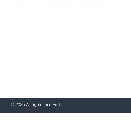
+37498 33-97-20 (Viber, WhatsApp)
sale@armetour.com
Yerevan, Armenia
© 2025 All rights reserved.