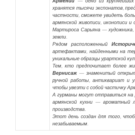
Армении
 — одно из крупнейших 
хранятся тысячи экспонатов, пред
частности, сможете увидеть боль
армянской живописи, иконописи и
Мартироса Сарьяна — художника, 
земли.
Рядом расположенный 
Историч
артефактами, найденными на тер
уникальные образцы урартской ку
Вернисаж
 — знаменитый открыты
ручной работы, антиквариат и у
чтобы увезти с собой частичку Ар
А гурманы могут отправиться на 
армянской кухни — ароматный л
производства.
Этот день создан для того, что
незабываемым.