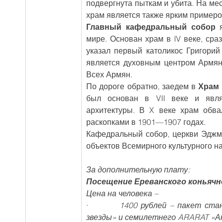
подвергнута пыткам и убита. На мес
храм является также ярким примеро
Главный кафедральный собор
 
мире. Основан храм в IV веке, сраз
указал первый католикос Григори
является духовным центром Армянс
Всех Армян.
По дороге обратно, заедем в 
Храм
был основан в VII веке и явля
архитектуры. В X веке храм обва
раскопками в 1901—1907 годах.
Кафедральный собор, церкви Эджм
объектов Всемирного культурного н
За дополнительную плату:
Посещение Ереванского коньячного
Цена на человека –
·         
1400 рублей – пакет ста
звезды» и семилетнего ARARAT «Ани