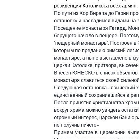
резиденция Католикоса всех армян.
По пути из Хор Вирапа до Гарни про
остановку и насладимся видами на 
Посещение монастыря 
Гегард
. Мон
берущего начало в пещере. Поэтому 
"пещерный монастырь". Построен в XI
которым по преданию римский легио
монастыре, а ныне выставлено в му
церкви Католике, притвора, высечен
Внесён ЮНЕСКО в список объектов В
монастыря славиться своей сильной
Следующая остановка - языческий хра
единственный сохранившийся в реги
После принятия христианства храм
вокруг храма можно увидеть остатк
огромный интерес, царской бани с р
не получив ничего»
Примем участие в церемонии выпе