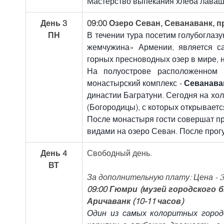
Мастерство выпекания хлеба лаваш
День 3
09:00 Озеро Севан, Севанаванк, п
ПН
В течении тура посетим голубоглаз
жемчужина» Армении, является с
горных пресноводных озер в мире, 
На полуострове расположенном в
монастырский комплекс - 
Севанава
династии Багратуни. Сегодня на хол
(Богородицы), с которых открываетс
После монастыря гости совершат про
видами на озеро Севан. После прогу
День 4
Свободный день.
ВТ
За дополнительную плату: Цена - 3,
09:00 Гюмри (музей городского 
Аричаванк (10-11 часов)
Один из самых колоритных город