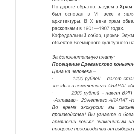
По дороге обратно, заедем в 
Храм
был основан в VII веке и явля
архитектуры. В X веке храм обва
раскопками в 1901—1907 годах.
Кафедральный собор, церкви Эджм
объектов Всемирного культурного н
За дополнительную плату:
Посещение Ереванского коньячного
Цена на человека –
·         
1400 рублей – пакет ста
звезды» и семилетнего ARARAT «Ани
·         
2900 рублей – пакет ВИП 
«Ахтамар», 20-летнего ARARAT «На
Во время экскурсии вы сможе
производства! Вы узнаете о бог
армянский коньяк знаменитым на
процессе производства от выбора 