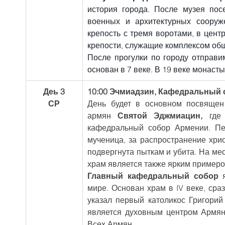
история города. После музея пос
военных и архитектурных сооруже
крепость с тремя воротами, в цент
крепости, служащие комплексом об
После прогулки по городу отправи
основан в 7 веке. В 19 веке монаст
Деь 3
10:00 Эчмиадзин, Кафедральный с
СР
День будет в основном посвящен 
армян 
Святой Эджмиацин, 
где
кафедральный собор Армении. Пе
мученица, за распространение хрис
подвергнута пыткам и убита. На мес
храм является также ярким примеро
Главный кафедральный собор
 
мире. Основан храм в IV веке, сраз
указал первый католикос Григори
является духовным центром Армянс
Всех Армян.