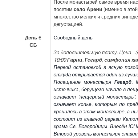
После монастырей самое время нас
посетим 
село Арени 
(именно в этой
множество мелких и средних винодел
дегустацией.
День 6
Свободный день.
СБ
За дополнительную плату: Цена - 3,
10:00 Гарни, Гегард, симфония ка
Первой остановкой в ясную пого
откуда открывается один из лучши
Посещение монастыря 
Гегард
. 
источника, берущего начало в пеще
означает "пещерный монастырь". П
означает копье, которым по пред
хранилось в этом монастыре, а ны
состоит из главной церкви Католи
храма Св. Богородицы. Внесён ЮН
Второй уровень монастыря славить