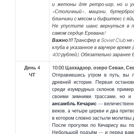
и жетоны для ретро-игр, но и у
«Столичный», мацони, бутербро
блинчики с мясом и бифштекс с яй
Не упустите шанс вернуться в п
самом сердце Еревана!
Важно!!!
 Трансфер в Soviet Club 
клуба в указанное в ваучере время
400 рублей). Обязательно заранее
День 4
10:00 Цахкадзор, озеро Севан, Сев
ЧТ
Отправившись утром в путь, вы п
древней истории. Первая остано
среди изумрудных склонов примерн
своими зимними трассами, но и 
ансамбль Кечарис
 — величественн
веков, а четыре церкви и два прит
в котором словно застыли молитвы 
После прогулки по Кечарису вы п
Небольшой подъём — и перед вами 