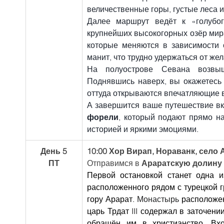
величественные горы, густые леса 
Далее маршрут ведёт к «голубо
крупнейших высокогорных озёр мира
которые меняются в зависимости о
манит, что трудно удержаться от жел
На полуострове Севана возвы
Поднявшись наверх, вы окажетесь
оттуда открываются впечатляющие в
А завершится ваше путешествие в
форели
, который подают прямо на
историей и яркими эмоциями.
День 5
10:00 Хор Вирап, Нораванк, село 
ПТ
Отправимся в 
Араратскую долину
Первой остановкой станет одна 
расположенного рядом с турецкой г
гору Арарат. 
Монастырь 
расположен
царь Трдат III содержал в заточении
обращён им в христианство. Вх