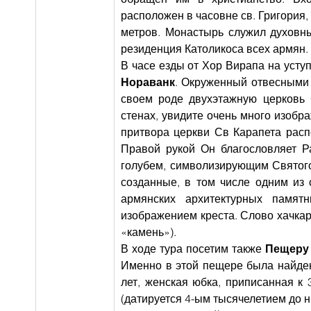
расположен в часовне св. Григория,
метров. Монастырь служил духовны
резиденция Католикоса всех армян.
В часе езды от Хор Вирапа на усту
Нораванк
. Окруженный отвесными 
своем роде двухэтажную церковь 
стенах, увидите очень много изобр
притвора церкви Св Карапета рас
Правой рукой Он благословляет Р
голубем, символизирующим Святого
созданные, в том числе одним из
армянских архитектурных памят
изображением креста. Слово хачкар
«камень»).
В ходе тура посетим также 
Пещеру
Именно в этой пещере была найден
лет, женская юбка, приписанная к 
(датируется 4-ым тысячелетием до н.