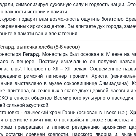
дали, символизируя духовную силу и гордость нации. Это
о важности истории и памяти.
курсия подарит вам возможность ощутить богатство Ерева
овременных ярких акцентов. Вы впитаете дух города, заме
аните в памяти ваши впечатления.
Гегард, выпечка хлеба (5-6 часов)
онастыря 
Гегард
. Монастырь был основан в IV веке на ме
ало в пещере. Поэтому изначально он получил название
астырь". Построен в XII – XIII веках. Современное назва
реданию римский легионер пронзил Христа (изначально
 ныне выставлено в музее сокровищнице Эчмиадзина). Ком
ке, притвора, высеченных в скале двух церквей, часовни и
О в список объектов Всемирного культурного наследия. 
ей сильной акустикой.
ановка - языческий храм Гарни (основан в I веке н.э.). 
Хр
я в регионе памятник, относящийся к эпохе язычества и 
 храм превращают в летнюю резиденцию армянских царе
ь остатки древней крепости, царского дворца и, вызы