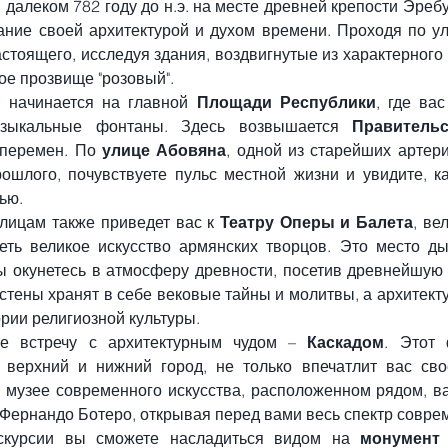
далеком 782 году до н.э. на месте древней крепости Эребу
ание своей архитектурой и духом времени. Проходя по ул
стоящего, исследуя здания, воздвигнутые из характерного 
ое прозвище "розовый".
 начинается на главной 
Площади Республики
, где ва
зыкальные фонтаны. Здесь возвышается 
Правитель
 перемен. По 
улице Абовяна
, одной из старейших артери
ошлого, почувствуете пульс местной жизни и увидите, ка
ью.
лицам также приведет вас к 
Театру Оперы и Балета
, ве
еть великое искусство армянских творцов. Это место дыш
вы окунетесь в атмосферу древности, посетив древнейшую
 стены хранят в себе вековые тайны и молитвы, а архитект
ории религиозной культуры.
те встречу с архитектурным чудом – 
Каскадом
. Этот 
верхний и нижний город, не только впечатлит вас свое
 музее современного искусства, расположенном рядом, ва
 Фернандо Ботеро, открывая перед вами весь спектр совре
скурсии вы сможете насладиться видом на 
монумент 