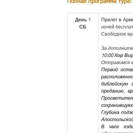
Полная программа тура:
День 1
Прилет в Арме
СБ
ночей бесплат
Свободное вр
За дополнител
10:00 Хор Ви
Отправимся в
Первой оста
расположенн
библейскую 
преданию, ар
Просветител
сохранившуюс
Глубина подз
Апостольской
В часе езд