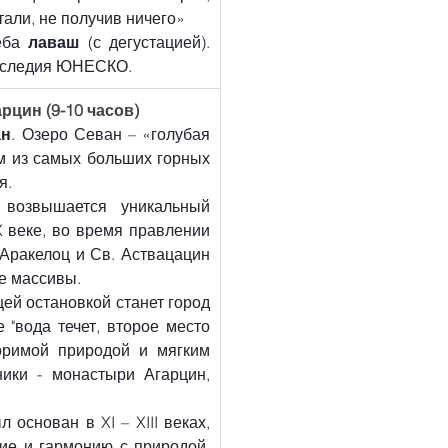
али, не получив ничего»
еба 
лаваш
 (с дегустацией). 
наследия ЮНЕСКО.
рцин (9-10 часов)
ан
. Озеро Севан – «голубая 
 из самых больших горных 
я.
возвышается уникальный 
 веке, во время правлении 
 Аракелоц и Св. Аствацацин 
ые массивы.
Помните фильм "Мимино"? Скорее всего Вы уже догадались, что следующей остановкой станет город 
е "вода течет, второе место 
оримой природой и мягким 
ики - монастыри Агарцин, 
л основан в XI – XIII веках, 
ие и гармонию с природой. 