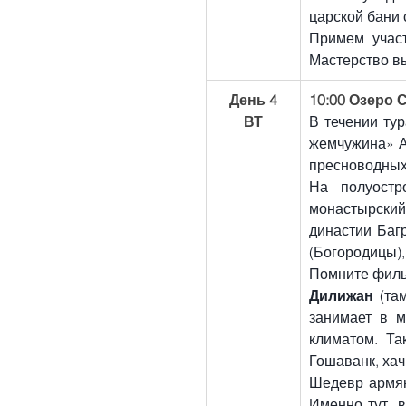
царской бани 
Примем участ
Мастерство в
День 4
10:00 Озеро 
ВТ
В течении ту
жемчужина» А
пресноводных 
На полуостр
монастырский
династии Багр
(Богородицы),
Дилижан
 (та
занимает в м
климатом. Та
Гошаванк, хач
Шедевр армян
Именно тут, 