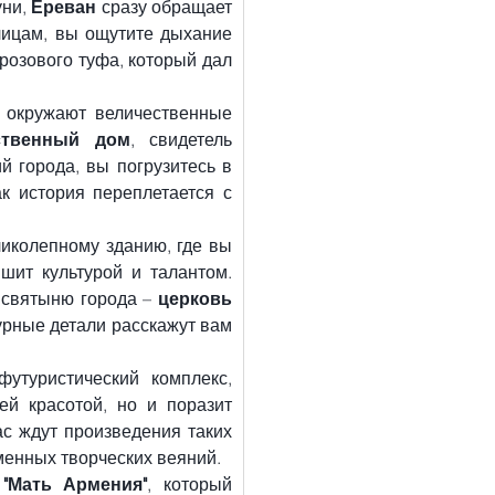
ни, 
Ереван
 сразу обращает 
ицам, вы ощутите дыхание 
розового туфа, который дал 
с окружают величественные 
ственный дом
, свидетель 
й города, вы погрузитесь в 
к история переплетается с 
ликолепному зданию, где вы 
ит культурой и талантом. 
 святыню города – 
церковь 
урные детали расскажут вам 
футуристический комплекс, 
й красотой, но и поразит 
с ждут произведения таких 
менных творческих веяний.
"Мать Армения"
, который 