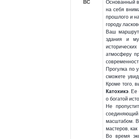
ВС
Основанный в 
на себя вним
прошлого и на
городу ласков
Ваш маршрут
здания и му
исторических
атмосферу пр
современност
Прогулка по у
сможете увид
Кроме того, 
Катохикэ
. Ее
о богатой ист
Не пропусти
соединяющий 
масштабом. В
мастеров, как
Во время эк