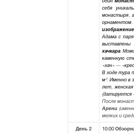
один 
монаст
себя уникал
монастыря, а
орнаментом. 
изображени
Адама с паря
хачкара
 Моми
каменную сте
«хач» — «крес
В ходе тура 
м². Именно в 
лет, женская
(датируется 
После монаст
Арени 
(имен
мелких и сред
День 2
10:00 Обзорн