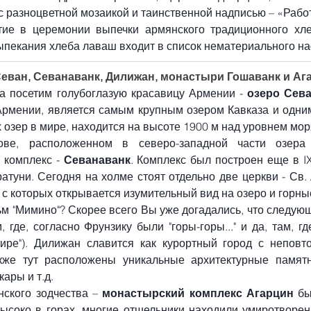
с разноцветной мозаикой и таинственной надписью – «Работ
ие в церемонии выпечки армянского традиционного хл
ыпекания хлеба лаваш входит в список нематериального 
Севан, Севанаванк, Дилижан, монастыри Гошаванк и Ага
ра посетим голубоглазую красавицу Армении -
 озеро Сев
рмении, является самым крупным озером Кавказа и одним
озер в мире, находится на высоте 1900 м над уровнем мор
ове, расположенном в северо-западной части озера 
 комплекс - 
Севанаванк
. Комплекс был построен еще в IX
атуни. Сегодня на холме стоят отдельно две церкви - Св.
 с которых открывается изумительный вид на озеро и горн
м, где, согласно Фрунзику были "горы-горы..." и да, там, гд
ире"). Дилижан славится как курортный город с неповт
кже тут расположены уникальные архитектурные памятн
кары и т.д.
ского зодчества – 
монастырский комплекс Агарцин
 бы
высоко в горах, многие отшельники находили умиротворен