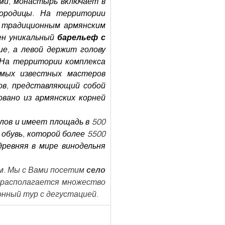
ми, монастырь включает в 
ородицы. На территории 
 традиционным армянским 
н уникальный 
барельеф с 
е, а левой держит голову 
На территории комплекса 
выставлены также хачкары, созданные в том числе одним из самых известных мастеров 
в, представляющий собой 
вано из армянских корней 
алов и имеет площадь в 500 
обувь, которой более 5500 
древняя в мире винодельня 
. Мы с Вами посетим 
село 
 располагается множество 
ионный тур с дегустацией.