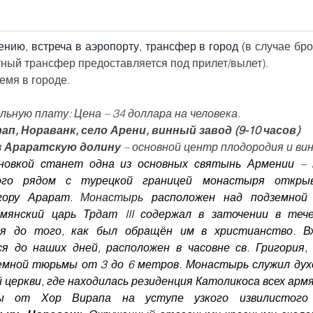
нию, встреча в аэропорту, трансфер в город (
в случае бр
ный трансфер предоставляется под прилет/вылет).
емя в городе.
ьную плату: Цена – 34 доллара на человека.
рап, Нораванк, село Арени, винный завод (9-10 часов)
 
Араратскую долину
 – основной центр плодородия и ви
новкой станет одна из основных святынь Армении –
ого рядом с турецкой границей монастыря открыв
гору Арарат. 
Монастырь 
расположен над подземной 
мянский царь Трдат III содержал в заточении в тече
я до того, как был обращён им в христианство. Вх
я до наших дней, расположен в часовне св. Григория, 
емной тюрьмы от 3 до 6 метров. Монастырь служил дух
 церкви, где находилась резиденция Католикоса всех армя
ы от Хор Вирапа на уступе узкого извилистого 