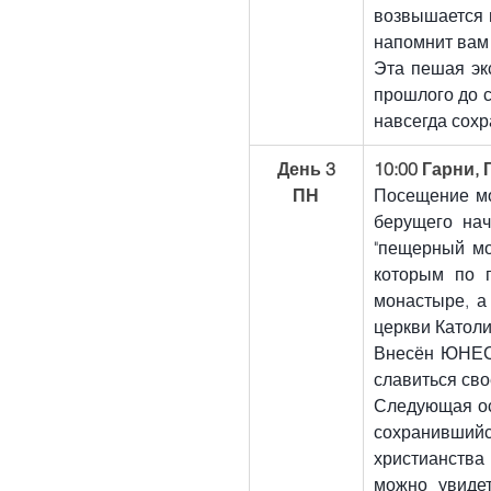
возвышается в
напомнит вам 
Эта пешая экс
прошлого до с
навсегда сохр
День 3
10:00 Гарни, 
ПН
Посещение м
берущего нач
"пещерный мон
которым по п
монастыре, а
церкви Католи
Внесён ЮНЕСК
славиться сво
Следующая ост
сохранившийс
христианства
можно увидет