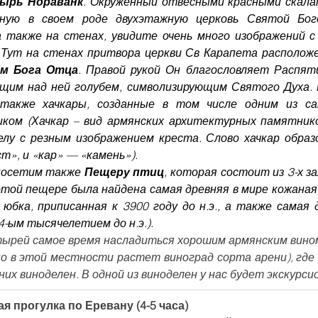
ырь Нораванк
. Окруженный отвесными красными скала
ьную в своем роде двухэтажную церковь Святой Бог
 также на стенах, увидите очень много изображений с
Тут на стенах притвора церкви Св Карапета расположе
ем Бога Отца
. Правой рукой Он благословляет Распяти
щим над ней голубем, символизирующим Святого Духа. 
ком (Хачкар – вид армянских архитектурных памятнико
лу с резным изображением креста. Слово хачкар образо
т», и «кар» — «камень»).
посетим также 
Пещеру птиц
, которая состоит из 3-х з
этой пещере была найдена самая древняя в мире кожаная 
 юбка, приписанная к 3900 году до н.э., а также самая 
4-ым тысячелетием до н.э.).
ырей самое время насладиться хорошим армянским вином
но в этой местности растет виноград сорта арени), где
них виноделен. В одной из виноделен у нас будет экскурс
ая прогулка по Еревану (4-5 часа)