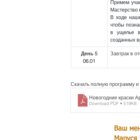
Примем учас
Мастерство 
В ходе наше
чтобы позна
в ущелье в
созданных в
День 5
Завтрак в о
06.01
Скачать полную программу и
Новогодние краски А
Download PDF • 519KB
Ваш ме
Маруся