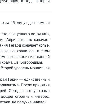
егустация, в ходе которой 
те за 15 минут до времени 
есте священного источника, 
 Айрива́нк, что означает 
ния Гегард означает копье, 
о копье хранилось в этом 
мплекс состоит из главной 
и храма Св. Богородицы.
 Второй уровень монастыря 
. Храм Гарни — единственный 
эллинизма. После принятия 
ей. Сегодня вокруг храма 
вающей огромный интерес, 
отали, не получив ничего»