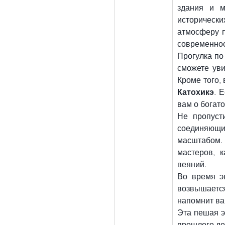
здания и м
исторически
атмосферу п
современно
Прогулка по
сможете уви
Кроме того,
Катохикэ
. 
вам о богато
Не пропуст
соединяющий
масштабом. 
мастеров, 
веяний.
Во время э
возвышается
напомнит ва
Эта пешая э
прошлого до