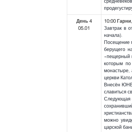
средневеков
продегустир
День 4
10:00 Гарни
05.01
Завтрак в о
начала).
Посещение 
берущего на
«пещерный м
которым по
монастыре, 
церкви Като
Внесён ЮНЕС
славиться с
Следующая о
сохранивший
христианст
можно увиде
царской бан