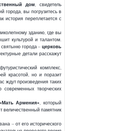
ственный дом
, свидетель 
й города, вы погрузитесь в 
к история переплетается с 
ликолепному зданию, где вы 
шит культурой и талантом. 
 святыню города – 
церковь 
ектурные детали расскажут 
футуристический комплекс, 
й красотой, но и поразит 
с ждут произведения таких 
 современных творческих 
«Мать Армения»
, который 
т величественный памятник 
на – от его исторического 
ечательно проведете время 