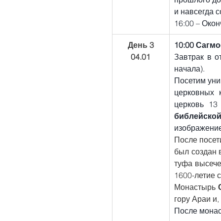
и навсегда 
16:00 – Око
День 3
10:00 Сагмо
04.01
Завтрак в о
начала).
Посетим уни
церковных 
библейско
изображение
После посет
был создан 
туфа высече
1600-летие 
Монастырь 
гору Араи и,
После монас