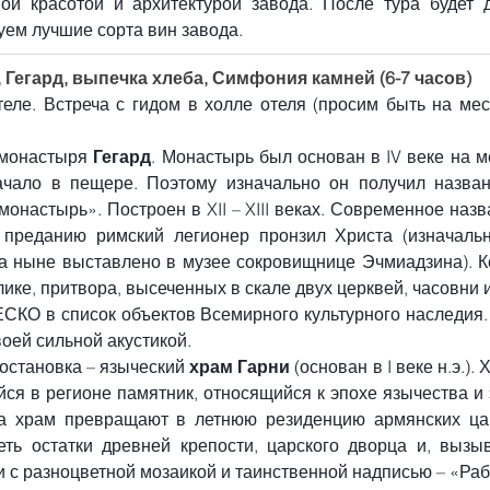
ой красотой и архитектурой завода. После тура будет д
уем лучшие сорта вин завода.
, Гегард, выпечка хлеба, Симфония камней (6-7 часов)
теле. Встреча с гидом в холле отеля (просим быть на мес
монастыря 
Гегард
. Монастырь был основан в IV веке на м
чало в пещере. Поэтому изначально он получил название
онастырь». Построен в XII – XIII веках. Современное назва
 преданию римский легионер пронзил Христа (изначальн
а ныне выставлено в музее сокровищнице Эчмиадзина). Ко
лике, притвора, высеченных в скале двух церквей, часовни 
КО в список объектов Всемирного культурного наследия.
воей сильной акустикой.
становка – языческий 
храм Гарни
 (основан в I веке н.э.)
ся в регионе памятник, относящийся к эпохе язычества и 
ва храм превращают в летнюю резиденцию армянских цар
ть остатки древней крепости, царского дворца и, вызы
и с разноцветной мозаикой и таинственной надписью – «Раб