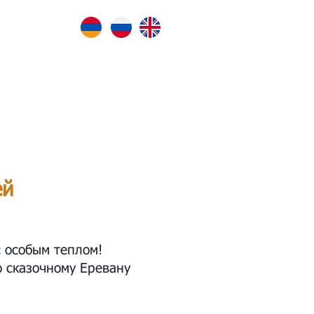
339720
ей
 особым теплом!
о сказочному Еревану