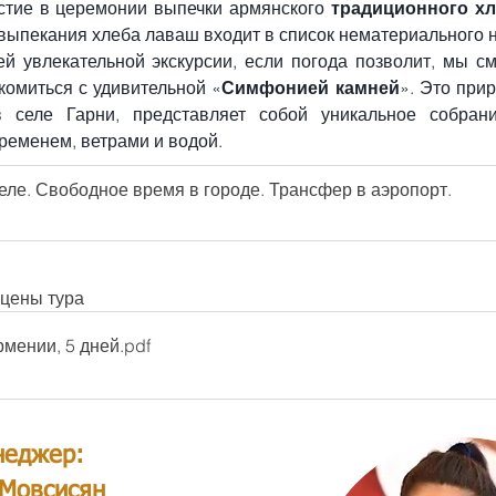
тие в церемонии выпечки армянского 
традиционного х
выпекания хлеба лаваш входит в список нематериального
й увлекательной экскурсии, если погода позволит, мы см
комиться с удивительной «
Симфонией камней
». Это при
 селе Гарни, представляет собой уникальное собрани
ременем, ветрами и водой.
теле. Свободное время в городе. Трансфер в аэропорт.
 цены тура
рмении, 5 дней
.pdf
неджер:
 Мовсисян