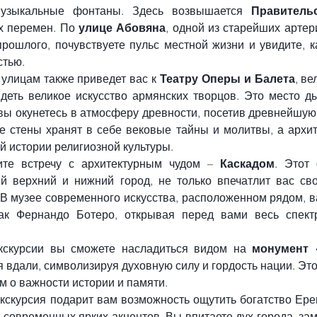
узыкальные фонтаны. Здесь возвышается 
Правитель
х перемен. По 
улице Абовяна
, одной из старейших артери
рошлого, почувствуете пульс местной жизни и увидите, ка
стью.
 улицам также приведет вас к 
Театру Оперы и Балета
, ве
деть великое искусство армянских творцов. Это место ды
 вы окунетесь в атмосферу древности, посетив древнейшую
Ее стены хранят в себе вековые тайны и молитвы, а архит
й истории религиозной культуры.
ите встречу с архитектурным чудом – 
Каскадом
. Этот 
 верхний и нижний город, не только впечатлит вас свое
В музее современного искусства, расположенном рядом, ва
как Фернандо Ботеро, открывая перед вами весь спектр
кскурсии вы сможете насладиться видом на 
монумент 
 вдали, символизируя духовную силу и гордость нации. Это
м о важности истории и памяти.
кскурсия подарит вам возможность ощутить богатство Ерева
 современных ярких акцентов. Вы впитаете дух города, зам