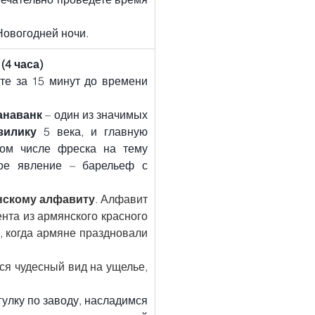
Новогодней ночи.
(4 часа)
те за 15 минут до времени 
анаванк
 – один из значимых 
зилику
 5 века, и главную 
церковь 13 века. На стенах монастыря представлены фрески, в том числе фреска на тему 
ое явление – барельеф с 
нскому алфавиту
. Алфавит 
та из армянского красного 
 когда армяне праздновали 
я чудесный вид на ущелье, 
гулку по заводу, насладимся 