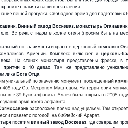
сохраните в памяти ваши впечатления.
нчание пешей прогулки. Свободное время для подготовки к 
саванк, Винный завод Воскеваз, монастырь Оганаванк 
теле. Встреча с гидом в холле отеля (просим быть на мес
кальный по значимости и красоте церковный 
комплекс Ов
комплексов Армении. Комплекс включает и 
церковь-ба
й притчи о 10 девах
. Там же представлено уникальн
м лика 
Бога Отца
.
им уникальный по значению монумент, посвященный 
армя
в 405 году Св. Месропом Маштоцом. На территории монумен
ны все 39 букв алфавита. Аллея была открыта в 2005 году,
создания армянского алфавита.
Сагмосаванк
 расположен прямо над ущельем. Там откроетс
 если повезет с погодой, на библейский Арарат.
тыря посетим 
винный завод Воскеваз
, где совершим про