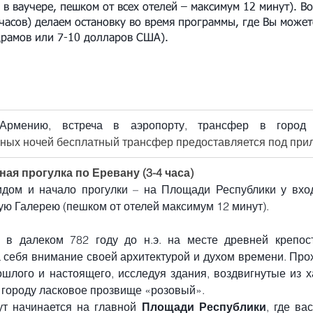
 в ваучере, пешком от всех отелей – максимум 12 минут). В
асов) делаем остановку во время программы, где Вы можете
драмов или 7-10 долларов США).
Армению, встреча в аэропорту, трансфер в город
ных ночей бесплатный трансфер предоставляется под прил
ная прогулка по Еревану (3-4 часа)
идом и начало прогулки – на Площади Республики у вход
ю Галерею (пешком от отелей максимум 12 минут).
 в далеком 782 году до н.э. на месте древней крепос
 себя внимание своей архитектурой и духом времени. Прох
шлого и настоящего, исследуя здания, воздвигнутые из ха
 городу ласковое прозвище «розовый».
т начинается на главной 
Площади Республики
, где ва