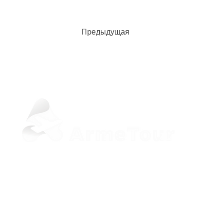
Предыдущая
+37498 33-97-20 (Viber, WhatsApp)
sale@armetour.com
Yerevan, Armenia