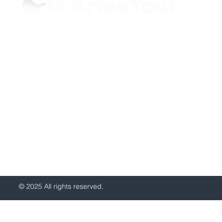
+37498 33-97-20 (Viber, WhatsApp)
sale@armetour.com
Yerevan, Armenia
© 2025 All rights reserved.