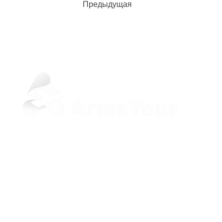
Предыдущая
+37498 33-97-20 (Viber, WhatsApp)
sale@armetour.com
Yerevan, Armenia