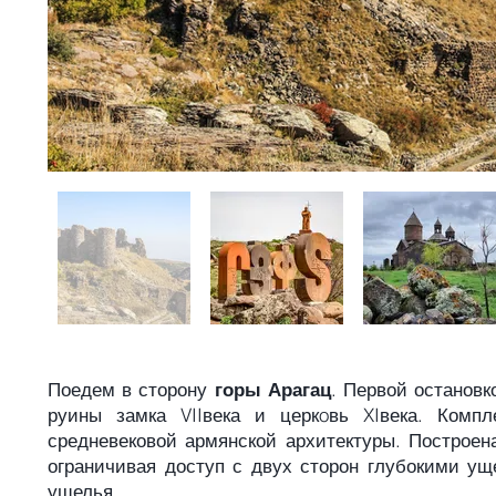
Поедем в сторону
горы Арагац
. Первой останов
руины замка VIIвека и церкoвь XIвека. Комп
средневековой армянской архитектуры. Построен
ограничивая доступ с двух сторон глубокими ущ
ущелья.