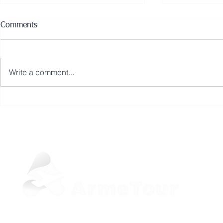
Comments
Write a comment...
2 июня в Ереване пройдет
8 армянски
фестиваль красок Color Fest
признание 
2018
жюри