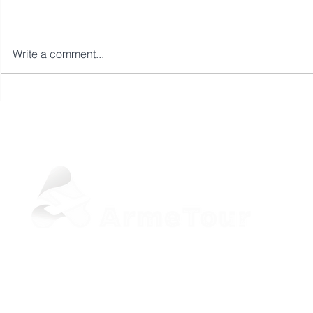
Write a comment...
Дни вина в
Открываем бронирование
новогодних туров в
Армению!
+37498 33-97-20 (Viber, WhatsApp)
sale@armetour.com
Yerevan, Armenia